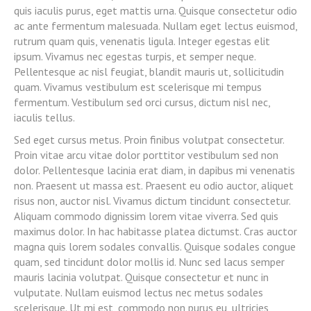
quis iaculis purus, eget mattis urna. Quisque consectetur odio
ac ante fermentum malesuada. Nullam eget lectus euismod,
rutrum quam quis, venenatis ligula. Integer egestas elit
ipsum. Vivamus nec egestas turpis, et semper neque.
Pellentesque ac nisl feugiat, blandit mauris ut, sollicitudin
quam. Vivamus vestibulum est scelerisque mi tempus
fermentum. Vestibulum sed orci cursus, dictum nisl nec,
iaculis tellus.
Sed eget cursus metus. Proin finibus volutpat consectetur.
Proin vitae arcu vitae dolor porttitor vestibulum sed non
dolor. Pellentesque lacinia erat diam, in dapibus mi venenatis
non. Praesent ut massa est. Praesent eu odio auctor, aliquet
risus non, auctor nisl. Vivamus dictum tincidunt consectetur.
Aliquam commodo dignissim lorem vitae viverra. Sed quis
maximus dolor. In hac habitasse platea dictumst. Cras auctor
magna quis lorem sodales convallis. Quisque sodales congue
quam, sed tincidunt dolor mollis id. Nunc sed lacus semper
mauris lacinia volutpat. Quisque consectetur et nunc in
vulputate. Nullam euismod lectus nec metus sodales
scelerisque. Ut mi est, commodo non purus eu, ultricies