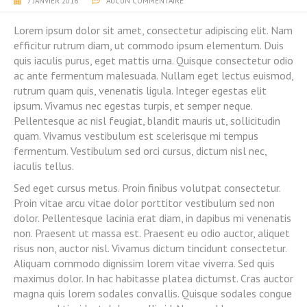
7 JANVIER 2016
AUCUN COMMENTAIRE
Lorem ipsum dolor sit amet, consectetur adipiscing elit. Nam
efficitur rutrum diam, ut commodo ipsum elementum. Duis
quis iaculis purus, eget mattis urna. Quisque consectetur odio
ac ante fermentum malesuada. Nullam eget lectus euismod,
rutrum quam quis, venenatis ligula. Integer egestas elit
ipsum. Vivamus nec egestas turpis, et semper neque.
Pellentesque ac nisl feugiat, blandit mauris ut, sollicitudin
quam. Vivamus vestibulum est scelerisque mi tempus
fermentum. Vestibulum sed orci cursus, dictum nisl nec,
iaculis tellus.
Sed eget cursus metus. Proin finibus volutpat consectetur.
Proin vitae arcu vitae dolor porttitor vestibulum sed non
dolor. Pellentesque lacinia erat diam, in dapibus mi venenatis
non. Praesent ut massa est. Praesent eu odio auctor, aliquet
risus non, auctor nisl. Vivamus dictum tincidunt consectetur.
Aliquam commodo dignissim lorem vitae viverra. Sed quis
maximus dolor. In hac habitasse platea dictumst. Cras auctor
magna quis lorem sodales convallis. Quisque sodales congue