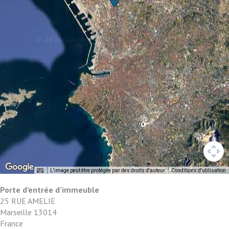
L'image peut être protégée par des droits d'auteur
Conditions d'utilisation
Porte d’entrée d’immeuble
25 RUE AMELIE
Marseille
13014
France