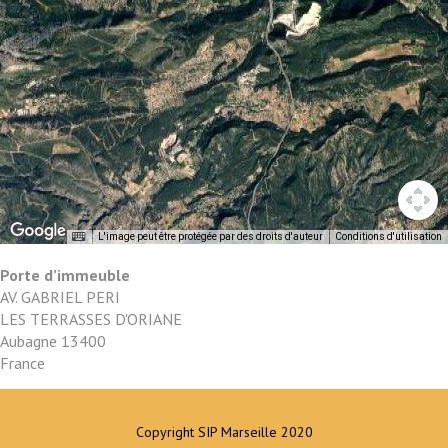
L'image peut être protégée par des droits d'auteur
Conditions d'utilisation
Porte d’immeuble
AV. GABRIEL PERI
LES TERRASSES D'ORIANE
Aubagne
13400
France
Copyright SIP Marseille 2020