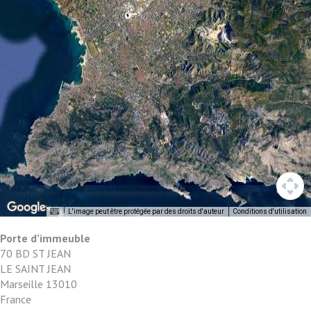
L'image peut être protégée par des droits d'auteur
Conditions d'utilisation
Porte d’immeuble
70 BD ST JEAN
LE SAINT JEAN
Marseille
13010
France